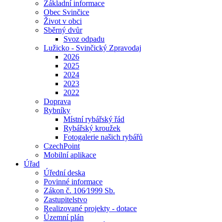
Základní informace
Obec Svinčice
Život v obci
Sběrný dvůr
Svoz odpadu
Lužicko - Svinčický Zpravodaj
2026
2025
2024
2023
2022
Doprava
Rybníky
Místní rybářský řád
Rybářský kroužek
Fotogalerie našich rybářů
CzechPoint
Mobilní aplikace
Úřad
Úřední deska
Povinné informace
Zákon č. 106⁄1999 Sb.
Zastupitelstvo
Realizované projekty - dotace
Územní plán