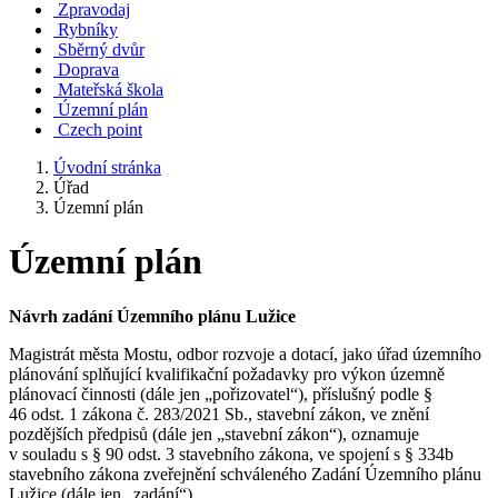
Zpravodaj
Rybníky
Sběrný dvůr
Doprava
Mateřská škola
Územní plán
Czech point
Úvodní stránka
Úřad
Územní plán
Územní plán
Návrh zadání Územního plánu Lužice
Magistrát města Mostu, odbor rozvoje a dotací, jako úřad územního
plánování splňující kvalifikační požadavky pro výkon územně
plánovací činnosti (dále jen „pořizovatel“), příslušný podle §
46 odst. 1 zákona č. 283/2021 Sb., stavební zákon, ve znění
pozdějších předpisů (dále jen „stavební zákon“), oznamuje
v souladu s § 90 odst. 3 stavebního zákona, ve spojení s § 334b
stavebního zákona zveřejnění schváleného Zadání Územního plánu
Lužice (dále jen „zadání“).