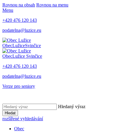
Rovnou na obsah
Rovnou na menu
Menu
+420 476 120 143
podatelna@luzice.eu
Obec
Lužice
Svinčice
Obec
Lužice
Svinčice
+420 476 120 143
podatelna@luzice.eu
Verze pro seniory
Hledaný výraz
Hledat
rozšířené vyhledávání
Obec