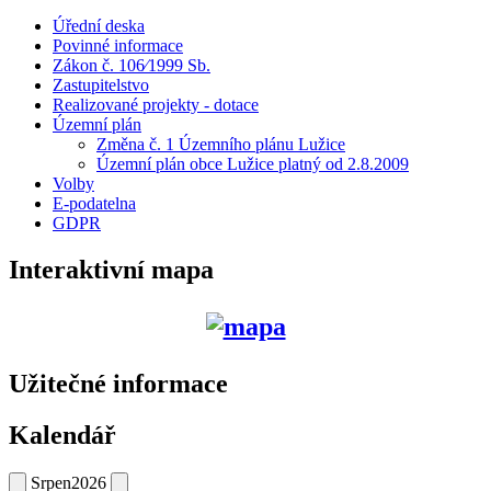
Úřední deska
Povinné informace
Zákon č. 106⁄1999 Sb.
Zastupitelstvo
Realizované projekty - dotace
Územní plán
Změna č. 1 Územního plánu Lužice
Územní plán obce Lužice platný od 2.8.2009
Volby
E-podatelna
GDPR
Interaktivní mapa
Užitečné informace
Kalendář
Srpen
2026