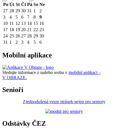
Po
Út
St
Čt
Pá
So
Ne
27
28
29
30
31
1
2
3
4
5
6
7
8
9
10
11
12
13
14
15
16
17
18
19
20
21
22
23
24
25
26
27
28
29
30
31
1
2
3
4
5
6
Mobilní aplikace
Sledujte informace z našeho webu v
mobilní aplikaci –
V OBRAZE.
Senioři
Zjednodušená verze stránek nejen pro seniory
Odstávky ČEZ