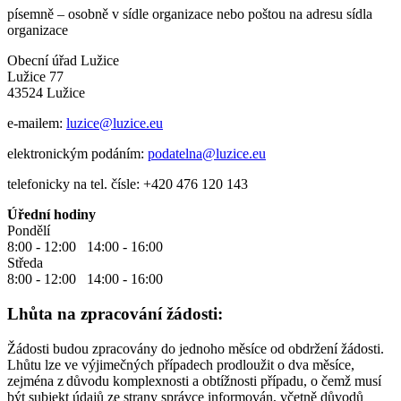
písemně – osobně v sídle organizace nebo poštou na adresu sídla
organizace
Obecní úřad Lužice
Lužice 77
43524 Lužice
e-mailem:
luzice@luzice.eu
elektronickým podáním:
podatelna@luzice.eu
telefonicky na tel. čísle: +420 476 120 143
Úřední hodiny
Pondělí
8:00 - 12:00 14:00 - 16:00
Středa
8:00 - 12:00 14:00 - 16:00
Lhůta na zpracování žádosti:
Žádosti budou zpracovány do jednoho měsíce od obdržení žádosti.
Lhůtu lze ve výjimečných případech prodloužit o dva měsíce,
zejména z důvodu komplexnosti a obtížnosti případu, o čemž musí
být subjekt údajů ze strany správce informován, včetně důvodů