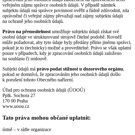
veřejném zájmu správce osobních údajů. V případě námitek
subjektu údajů má správce povinnost ověřit a řádně zdůvodnit, zda
oprávněné či veřejné zájmy převažují nad zájmy subjektu údajů
na ochraně jeho osobních údajů.
Právo na přenositelnost
umožňuje subjektu údajů získat své
osobní údaje ve strukturované strojově čitelné podobě. Rovněž
může požadovat, aby tyto údaje byly předány přímo jinému správci,
pokud je to (technicky) možné a proveditelné. Právo se však uplatní
pouze v případech, kdy je zpracování osobních údajů založeno
na souhlasu či smlouvě.
Subjekt údajů má
právo podat stížnost u dozorového orgánu
,
pokud se domnívá, že zpracováním jeho osobních údajů došlo
k porušení tohoto Obecného nařízení.
Úřad pro ochranu osobních údajů (ÚOOÚ)
Pplk. Sochora 27
170 00 Praha
www.uoou.cz
Tato práva mohou občané uplatnit:
ústně – v sídle organizace