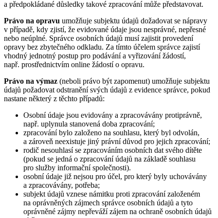
a předpokládané důsledky takové zpracování může představovat.
Právo na opravu
umožňuje subjektu údajů dožadovat se nápravy
v případě, kdy zjistí, že evidované údaje jsou nesprávné, nepřesné
nebo neúplné. Správce osobních údajů musí zajistit provedení
opravy bez zbytečného odkladu. Za tímto účelem správce zajistí
vhodný jednotný postup pro podávání a vyřizování žádostí,
např. prostřednictvím online žádostí o opravu.
Právo na výmaz
(neboli právo být zapomenut) umožňuje subjektu
údajů požadovat odstranění svých údajů z evidence správce, pokud
nastane některý z těchto případů:
Osobní údaje jsou evidovány a zpracovávány protiprávně,
např. uplynula stanovená doba zpracování;
zpracování bylo založeno na souhlasu, který byl odvolán,
a zároveň neexistuje jiný právní důvod pro jejich zpracování;
rodič nesouhlasí se zpracováním osobních dat svého dítěte
(pokud se jedná o zpracování údajů na základě souhlasu
pro služby informační společnosti).
osobní údaje již nejsou pro účel, pro který byly uchovávány
a zpracovávány, potřeba;
subjekt údajů vznese námitku proti zpracování založeném
na oprávněných zájmech správce osobních údajů a tyto
oprávněné zájmy nepřeváží zájem na ochraně osobních údajů