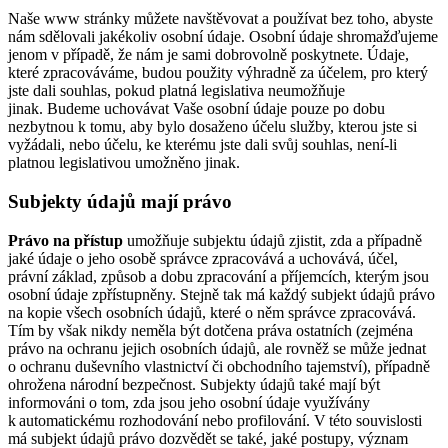
Naše www stránky můžete navštěvovat a používat bez toho, abyste
nám sdělovali jakékoliv osobní údaje. Osobní údaje shromažďujeme
jenom v případě, že nám je sami dobrovolně poskytnete. Údaje,
které zpracováváme, budou použity výhradně za účelem, pro který
jste dali souhlas, pokud platná legislativa neumožňuje
jinak. Budeme uchovávat Vaše osobní údaje pouze po dobu
nezbytnou k tomu, aby bylo dosaženo účelu služby, kterou jste si
vyžádali, nebo účelu, ke kterému jste dali svůj souhlas, není-li
platnou legislativou umožněno jinak.
Subjekty údajů mají právo
Právo na přístup
umožňuje subjektu údajů zjistit, zda a případně
jaké údaje o jeho osobě správce zpracovává a uchovává, účel,
právní základ, způsob a dobu zpracování a příjemcích, kterým jsou
osobní údaje zpřístupněny. Stejně tak má každý subjekt údajů právo
na kopie všech osobních údajů, které o něm správce zpracovává.
Tím by však nikdy neměla být dotčena práva ostatních (zejména
právo na ochranu jejich osobních údajů, ale rovněž se může jednat
o ochranu duševního vlastnictví či obchodního tajemství), případně
ohrožena národní bezpečnost. Subjekty údajů také mají být
informováni o tom, zda jsou jeho osobní údaje využívány
k automatickému rozhodování nebo profilování. V této souvislosti
má subjekt údajů právo dozvědět se také, jaké postupy, význam