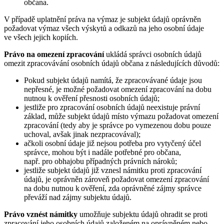
občana.
V případě uplatnění práva na výmaz je subjekt údajů oprávněn
požadovat výmaz všech výskytů a odkazů na jeho osobní údaje
ve všech jejich kopiích.
Právo na omezení zpracování
ukládá správci osobních údajů
omezit zpracovávání osobních údajů občana z následujících důvodů:
Pokud subjekt údajů namítá, že zpracovávané údaje jsou
nepřesné, je možné požadovat omezení zpracování na dobu
nutnou k ověření přesnosti osobních údajů;
jestliže pro zpracování osobních údajů neexistuje právní
základ, může subjekt údajů místo výmazu požadovat omezení
zpracování (tedy aby je správce po vymezenou dobu pouze
uchoval, avšak jinak nezpracovával);
ačkoli osobní údaje již nejsou potřeba pro vytyčený účel
správce, mohou být i nadále potřebné pro občana,
např. pro obhajobu případných právních nároků;
jestliže subjekt údajů již vznesl námitku proti zpracování
údajů, je oprávněn zároveň požadovat omezení zpracování
na dobu nutnou k ověření, zda oprávněné zájmy správce
převáží nad zájmy subjektu údajů.
Právo vznést námitky
umožňuje subjektu údajů ohradit se proti
zpracování jeho osobních údajů založeném na oprávněném nebo