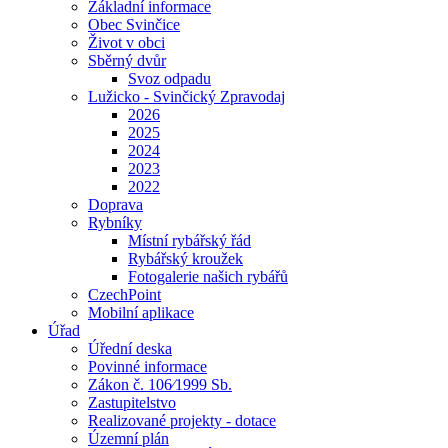
Základní informace
Obec Svinčice
Život v obci
Sběrný dvůr
Svoz odpadu
Lužicko - Svinčický Zpravodaj
2026
2025
2024
2023
2022
Doprava
Rybníky
Místní rybářský řád
Rybářský kroužek
Fotogalerie našich rybářů
CzechPoint
Mobilní aplikace
Úřad
Úřední deska
Povinné informace
Zákon č. 106⁄1999 Sb.
Zastupitelstvo
Realizované projekty - dotace
Územní plán