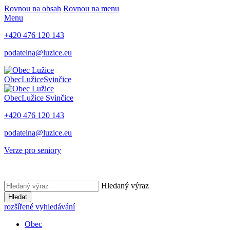
Rovnou na obsah
Rovnou na menu
Menu
+420 476 120 143
podatelna@luzice.eu
Obec
Lužice
Svinčice
Obec
Lužice
Svinčice
+420 476 120 143
podatelna@luzice.eu
Verze pro seniory
Hledaný výraz
Hledat
rozšířené vyhledávání
Obec