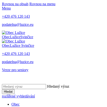
Rovnou na obsah
Rovnou na menu
Menu
+420 476 120 143
podatelna@luzice.eu
Obec
Lužice
Svinčice
Obec
Lužice
Svinčice
+420 476 120 143
podatelna@luzice.eu
Verze pro seniory
Hledaný výraz
Hledat
rozšířené vyhledávání
Obec