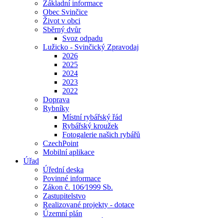
Základní informace
Obec Svinčice
Život v obci
Sběrný dvůr
Svoz odpadu
Lužicko - Svinčický Zpravodaj
2026
2025
2024
2023
2022
Doprava
Rybníky
Místní rybářský řád
Rybářský kroužek
Fotogalerie našich rybářů
CzechPoint
Mobilní aplikace
Úřad
Úřední deska
Povinné informace
Zákon č. 106⁄1999 Sb.
Zastupitelstvo
Realizované projekty - dotace
Územní plán