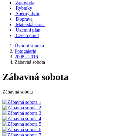
Zpravodaj
Rybníky
Sběrný dvůr
Doprava
Mateřská škola
Územní plán
Czech point
Úvodní stránka
Fotogalerie
2008 - 2016
Zábavná sobota
Zábavná sobota
Zábavná sobota