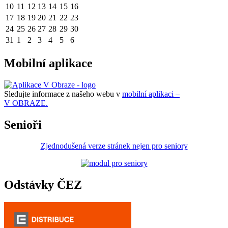
10
11
12
13
14
15
16
17
18
19
20
21
22
23
24
25
26
27
28
29
30
31
1
2
3
4
5
6
Mobilní aplikace
Sledujte informace z našeho webu v
mobilní aplikaci –
V OBRAZE.
Senioři
Zjednodušená verze stránek nejen pro seniory
Odstávky ČEZ