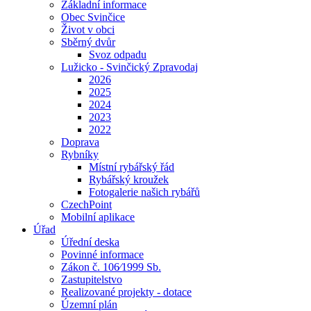
Základní informace
Obec Svinčice
Život v obci
Sběrný dvůr
Svoz odpadu
Lužicko - Svinčický Zpravodaj
2026
2025
2024
2023
2022
Doprava
Rybníky
Místní rybářský řád
Rybářský kroužek
Fotogalerie našich rybářů
CzechPoint
Mobilní aplikace
Úřad
Úřední deska
Povinné informace
Zákon č. 106⁄1999 Sb.
Zastupitelstvo
Realizované projekty - dotace
Územní plán