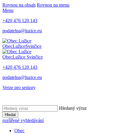
Rovnou na obsah
Rovnou na menu
Menu
+420 476 120 143
podatelna@luzice.eu
Obec
Lužice
Svinčice
Obec
Lužice
Svinčice
+420 476 120 143
podatelna@luzice.eu
Verze pro seniory
Hledaný výraz
Hledat
rozšířené vyhledávání
Obec