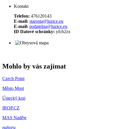
Kontakt
Telefon:
476120143
E-mail:
starosta@luzice.eu
E-mail:
podatelna@luzice.eu
ID Datové schránky:
yfcb2zx
Mohlo by vás zajímat
Czech Point
Město Most
Ústecký kraj
IROP.CZ
MAS Naděje
nahoru