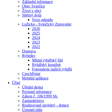
Základní informace
Obec Svinčice
Život v obci
Sběrný dvůr
Svoz odpadu
Lužicko - Svinčický Zpravodaj
2026
2025
2024
2023
2022
Doprava
Rybníky
Místní rybářský řád
Rybářský kroužek
Fotogalerie našich rybářů
CzechPoint
Mobilní aplikace
Úřad
Úřední deska
Povinné informace
Zákon č. 106⁄1999 Sb.
Zastupitelstvo
Realizované projekty - dotace
Územní plán