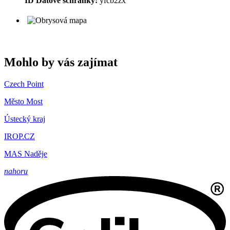
ID Datové schránky:
yfcb2zx
Mohlo by vás zajímat
Czech Point
Město Most
Ústecký kraj
IROP.CZ
MAS Naděje
nahoru