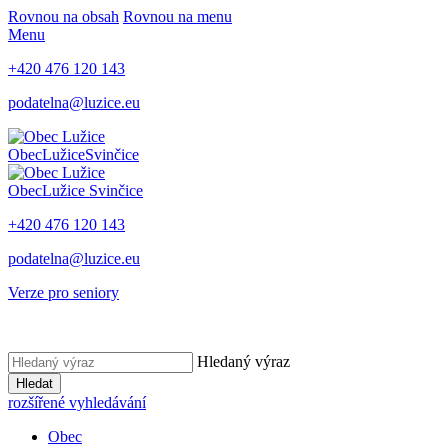
Rovnou na obsah
Rovnou na menu
Menu
+420 476 120 143
podatelna@luzice.eu
Obec
Lužice
Svinčice
Obec
Lužice
Svinčice
+420 476 120 143
podatelna@luzice.eu
Verze pro seniory
Hledaný výraz
Hledat
rozšířené vyhledávání
Obec