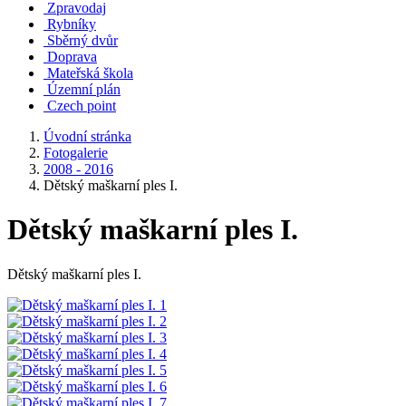
Zpravodaj
Rybníky
Sběrný dvůr
Doprava
Mateřská škola
Územní plán
Czech point
Úvodní stránka
Fotogalerie
2008 - 2016
Dětský maškarní ples I.
Dětský maškarní ples I.
Dětský maškarní ples I.